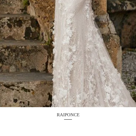
Aperçu rapide
RAIPONCE