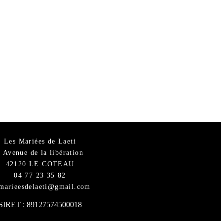
adaptera parfaitement à votre
ogie grâce au service sur-
 du magasin.
touches sont comprises dans le
Les Mariées de Laeti
6 Avenue de la libération
42120 LE COTEAU
04 77 23 35 82
smarieesdelaeti@gmail.com
SIRET : 89127574500018