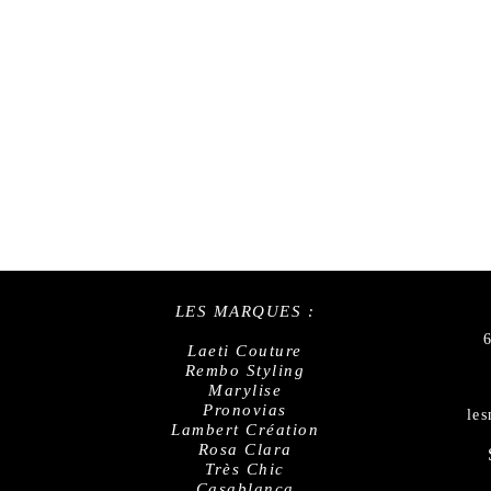
Elle s'
morphol
mesure
*Les re
tarif.
LES MARQUES :
Laeti Couture
Rembo Styling
Marylise
Pronovias
le
Lambert Création
Rosa Clara
Très Chic
Casablanca