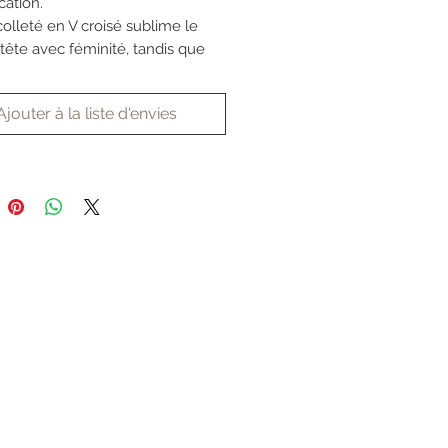
cation.
olleté en V croisé sublime le
 tête avec féminité, tandis que
ches courtes, amples et
es apportent une touche de
Ajouter à la liste d'envies
 et de modernité. La taille est
ement marquée par une ceinture
qui souligne harmonieusement
bes et affine la silhouette.
 et raffinée, la combinaison est
e poches discrètes qui
nt son esprit chic et
orain. Son design minimaliste
 une pièce intemporelle, idéale
e cérémonie civile, un mariage
 ou une réception élégante.
est la parfaite alliance entre
té, confort et sophistication, pour
iée qui souhaite affirmer son
vec naturel et élégance.