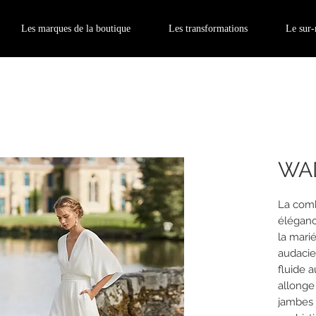
Les marques de la boutique
Les transformations
Le sur
WA
La com
éléganc
la mari
audacie
fluide 
allonge
jambes l