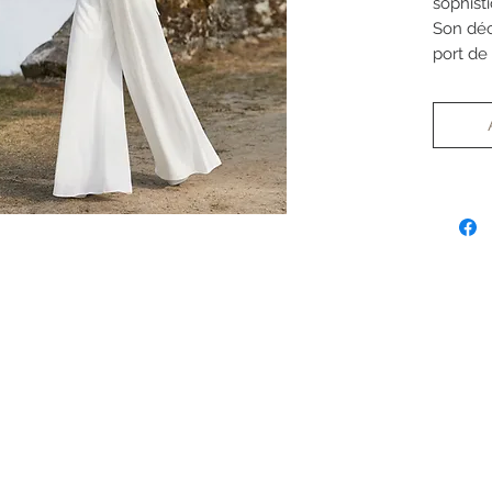
sophisti
Son déc
port de
ses man
aérienn
légèreté
délicat
drapée 
les cour
Pratique
dotée d
renforce
contemp
en fait
pour un
moderne
WADDOX 
simplici
une mar
style a