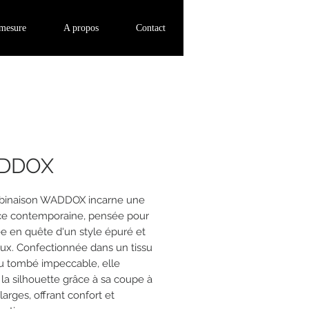
Se connecter
-mesure
A propos
Contact
DDOX
binaison WADDOX incarne une
e contemporaine, pensée pour
ée en quête d'un style épuré et
ux. Confectionnée dans un tissu
au tombé impeccable, elle
 la silhouette grâce à sa coupe à
arges, offrant confort et