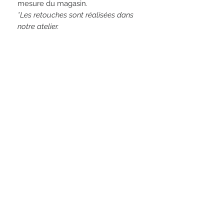
mesure du magasin.
*Les retouches sont réalisées dans
notre atelier.
Service transformation
Il est possible de transformer les robes,
que ce soit pour échancrer un décolleté,
remplir un dos ou modifier des manches.
Optez pour la personnalisation de votre
Restez connectés
robe.
LES MARQUES :
Les Mariées de Laeti
Laeti Couture
6 Avenue de la libération
Rembo Styling
Marylise
42120 LE COTEAU
Pronovias
04 77 23 35 82
Lambert Création
Rosa Clara
lesmarieesdelaeti@gmail.com
Très Chic
Casablanca
SIRET :
89127574500018
Monica Loretti
Adimo
Camilliano