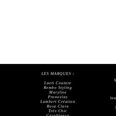
LES MARQUES :
Laeti Couture
Rembo Styling
Marylise
Pronovias
le
Lambert Création
Rosa Clara
Très Chic
Casablanca