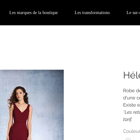
Les marques de la boutique
Les transformations
Le sur
Hél
Robe dé
d'une c
Existe 
*Les re
tarif.
Couleu