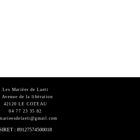
Les Mariées de Laeti
6 Avenue de la libération
42120 LE COTEAU
04 77 23 35 82
smarieesdelaeti@gmail.com
SIRET : 89127574500018