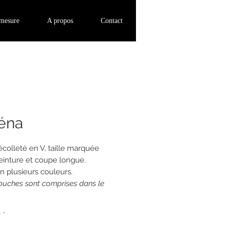
Se connecter
-mesure
A propos
Contact
éna
colleté en V, taille marquée
einture et coupe longue.
en plusieurs couleurs.
touches sont comprises dans le
r
*