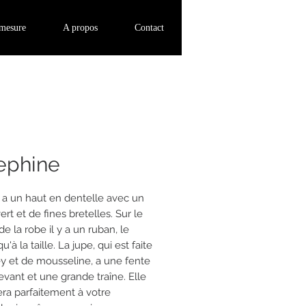
Se connecter
-mesure
A propos
Contact
ephine
 a un haut en dentelle avec un
rt et de fines bretelles. Sur le
e la robe il y a un ruban, le
à la taille. La jupe, qui est faite
ey et de mousseline, a une fente
evant et une grande traîne. Elle
era parfaitement à votre