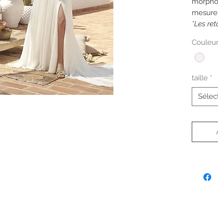
morphol
mesure
*Les re
tarif.
Couleu
taille
*
Sélec