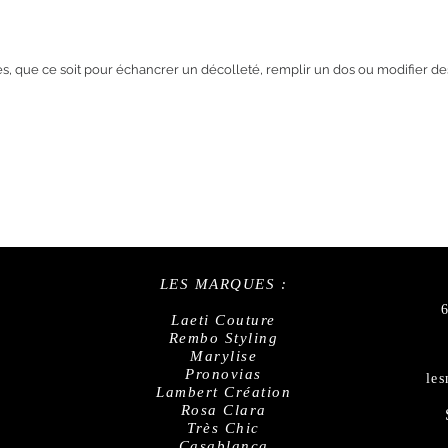
bes, que ce soit pour échancrer un décolleté, remplir un dos ou modifier d
LES MARQUES :
Laeti Couture
Rembo Styling
Marylise
Pronovias
le
Lambert Création
Rosa Clara
Très Chic
Casablanca