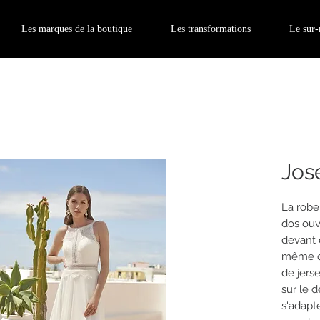
Les marques de la boutique
Les transformations
Le sur
Jos
La robe
dos ouve
devant d
même qu'
de jers
sur le d
s'adapt