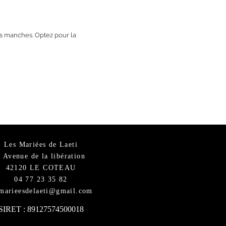
es manches. Optez pour la
Les Mariées de Laeti
6 Avenue de la libération
42120 LE COTEAU
04 77 23 35 82
smarieesdelaeti@gmail.com
SIRET : 89127574500018