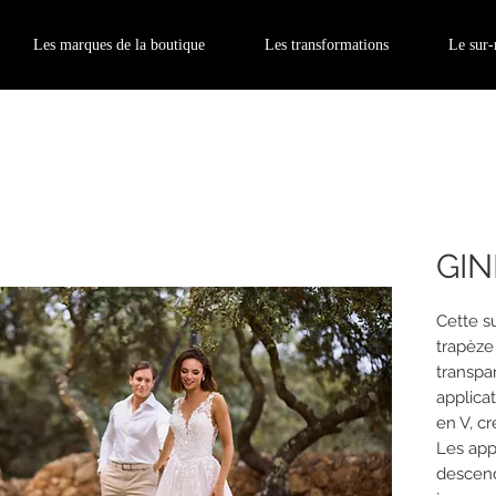
Les marques de la boutique
Les transformations
Le sur
GIN
Cette s
trapèze
transpa
applica
en V, cr
Les app
descend