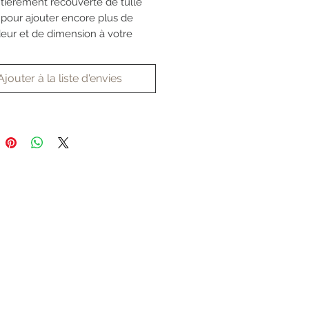
ntièrement recouverte de tulle
é pour ajouter encore plus de
eur et de dimension à votre
ce.
Ajouter à la liste d'envies
adaptera parfaitement à votre
ogie grâce au service sur-
 du magasin.
touches sont comprises dans le