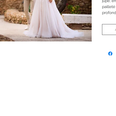
jupe, e
paillet
profond
apparen
Elle s'
morphol
mesure
*Les re
tarif.