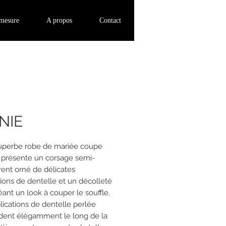
Se connecter
-mesure
A propos
Contact
NIE
uperbe robe de mariée coupe
 présente un corsage semi-
rent orné de délicates
tions de dentelle et un décolleté
éant un look à couper le souffle.
lications de dentelle perlée
ent élégamment le long de la