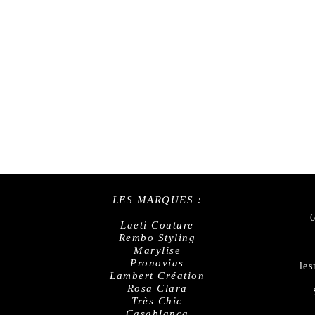
LES MARQUES :
Laeti Couture
Rembo Styling
Marylise
Pronovias
le
Lambert Création
Rosa Clara
Très Chic
Casablanca