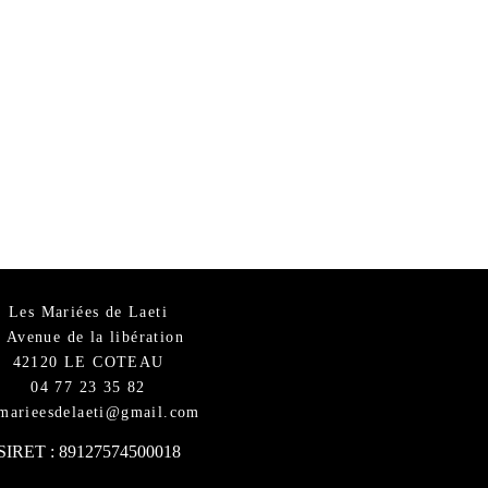
Les Mariées de Laeti
6 Avenue de la libération
42120 LE COTEAU
04 77 23 35 82
smarieesdelaeti@gmail.com
SIRET : 89127574500018