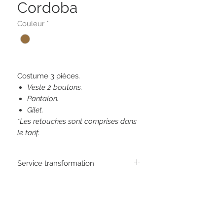
Cordoba
Couleur
*
Costume 3 pièces.
Veste 2 boutons.
Pantalon.
Gilet.
*Les retouches sont comprises dans
le tarif.
Service transformation
Il est possible de séparer les accessoires
et d'ajuster le modèle grâce au service
sur-mesure du magasin.
Restez connectés