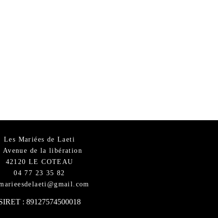
Les Mariées de Laeti
6 Avenue de la libération
42120 LE COTEAU
04 77 23 35 82
smarieesdelaeti@gmail.com
SIRET : 89127574500018