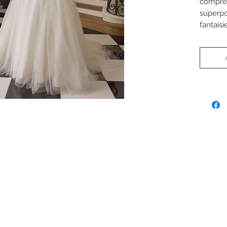
compren
superpo
fantais
plongea
de sens
intégré
une cou
morphol
Elle s'
morphol
mesure
*Les re
tarif.