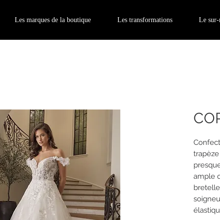
Les marques de la boutique
Les transformations
Le sur
CO
Confect
trapèze
presque
ample qu
bretell
soigne
élastiq