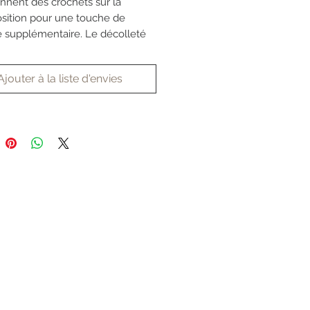
nent des crochets sur la
sition pour une touche de
ie supplémentaire. Le décolleté
nt en cœur ajoute une touche
ualité tandis que les baleines
Ajouter à la liste d'envies
es accentuent le corsage, créant
pe parfaite sur toutes les
ogies.
adaptera parfaitement à votre
ogie grâce au service sur-
 du magasin.
touches sont comprises dans le