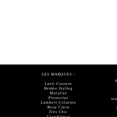
LES MARQUES :
Laeti Couture
Rembo Styling
Marylise
Pronovias
le
Lambert Création
Rosa Clara
Très Chic
Casablanca