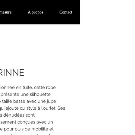
Se connecter
-mesure
A propos
Contact
RINNE
ionnée en tulle, cette robe
 présente une silhouette
 taille basse avec une jupe
i ajoute du style à l'ourlet. Ses
es dénudées sont
usement conçues avec un
ue pour plus de mobilité et