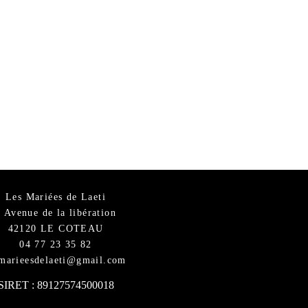
Les Mariées de Laeti
6 Avenue de la libération
42120 LE COTEAU
04 77 23 35 82
smarieesdelaeti@gmail.com
SIRET : 89127574500018