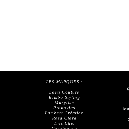
LES MARQUES :
Laeti Couture
Rembo Styling
Marylise
Pronovias
le
Lambert Création
Rosa Clara
Très Chic
Casablanca