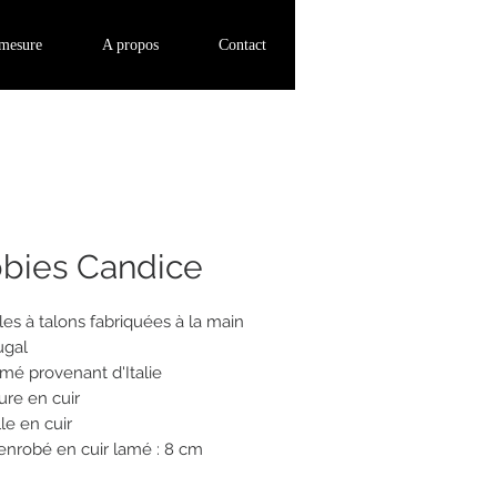
Se connecter
-mesure
A propos
Contact
bies Candice
les à talons fabriquées à la main
ugal
amé provenant d'Italie
ure en cuir
le en cuir
 enrobé en cuir lamé : 8 cm