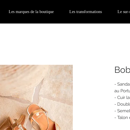
Les marques de la boutique
Les transformations
Le sur
Bob
- Sanda
au Port
- Cuir l
- Doubl
- Semel
- Talon